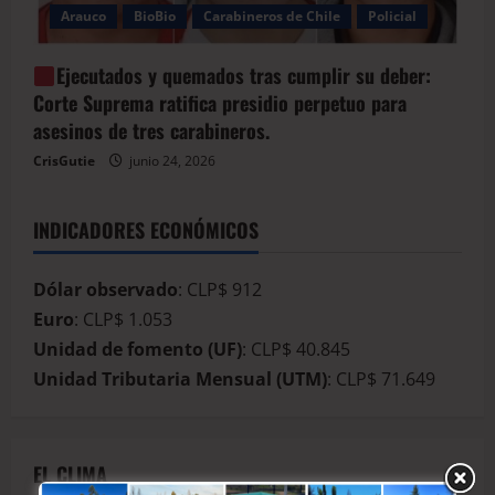
Arauco
BioBio
Carabineros de Chile
Policial
Ejecutados y quemados tras cumplir su deber:
Corte Suprema ratifica presidio perpetuo para
asesinos de tres carabineros.
CrisGutie
junio 24, 2026
INDICADORES ECONÓMICOS
Dólar observado
: CLP$ 912
Euro
: CLP$ 1.053
Unidad de fomento (UF)
: CLP$ 40.845
Unidad Tributaria Mensual (UTM)
: CLP$ 71.649
EL CLIMA