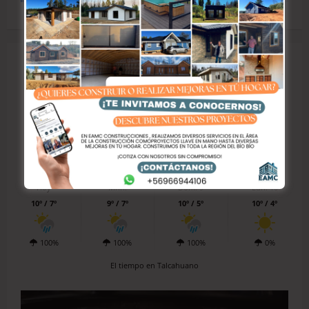
Talcahuano
9º
99%
39 km/h
1012 hPa
100%
Hoy
Mñn.
Dom. 9
Lun. 10
10º / 7º
9º / 7º
10º / 5º
10º / 4º
100%
100%
100%
0%
El tiempo en Talcahuano