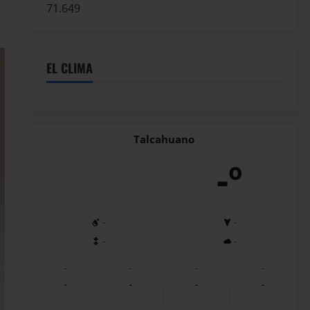
71.649
EL CLIMA
Talcahuano
-º
-
-
-
-
-
-
-
-
-
-
-
-