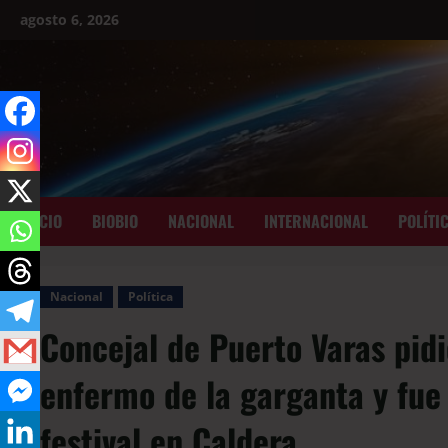
agosto 6, 2026
INICIO
BIOBIO
NACIONAL
INTERNACIONAL
POLÍTI
Nacional
Política
Concejal de Puerto Varas pidi
enfermo de la garganta y fue
festival en Caldera