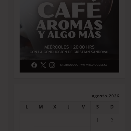
agosto 2026
L
M
X
J
V
S
D
1
2