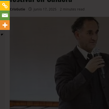
CrisGutie
junio 17, 2025
2 minutes read