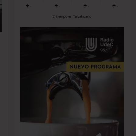
-
-
-
-
El tiempo en Talcahuano