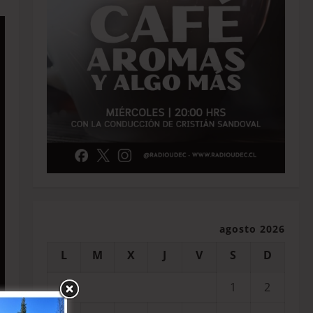
agosto 2026
L
M
X
J
V
S
D
1
2