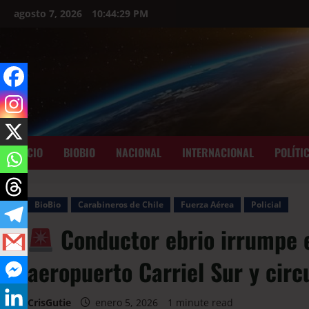
agosto 7, 2026
10:44:31 PM
INICIO
BIOBIO
NACIONAL
INTERNACIONAL
POLÍTI
BioBio
Carabineros de Chile
Fuerza Aérea
Policial
Conductor ebrio irrumpe e
aeropuerto Carriel Sur y circ
CrisGutie
enero 5, 2026
1 minute read