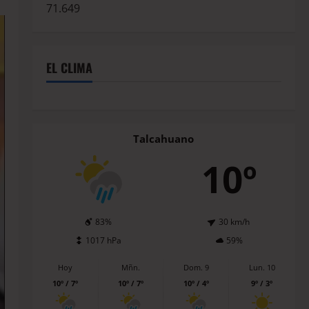
71.649
EL CLIMA
Talcahuano
10º
83%
30 km/h
1017 hPa
59%
Hoy
Mñn.
Dom. 9
Lun. 10
10º / 7º
10º / 7º
10º / 4º
9º / 3º