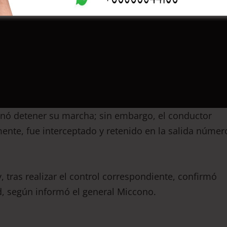
enó detener su marcha; sin embargo, el conductor
mente, fue interceptado y retenido en la salida númer
, tras realizar el control correspondiente, confirmó
d, según informó el general Miccono.