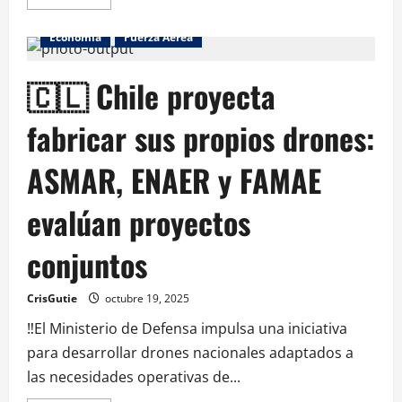
Armada de Chile
BioBio
Chile
Ciencia
Economía
Fuerza Aérea
🇨🇱 Chile proyecta
fabricar sus propios drones:
ASMAR, ENAER y FAMAE
evalúan proyectos
conjuntos
CrisGutie
octubre 19, 2025
‼️El Ministerio de Defensa impulsa una iniciativa
para desarrollar drones nacionales adaptados a
las necesidades operativas de...