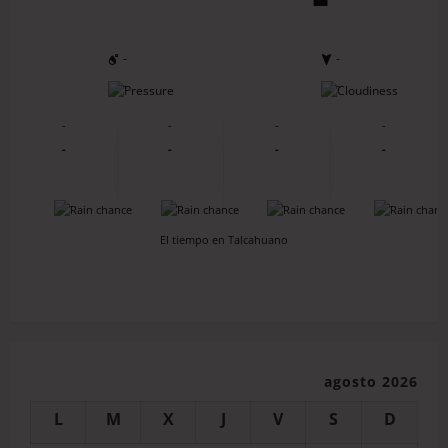
-
-
-
-
-
-
-
-
-
-
-
-
-
-
-
-
El tiempo en Talcahuano
agosto 2026
L
M
X
J
V
S
D