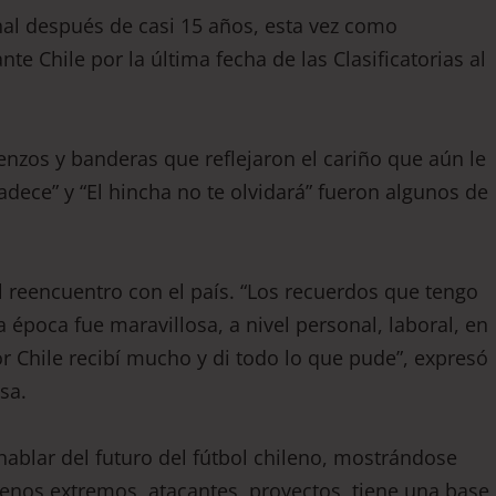
onal después de casi 15 años, esta vez como
e Chile por la última fecha de las Clasificatorias al
ienzos y banderas que reflejaron el cariño que aún le
radece” y “El hincha no te olvidará” fueron algunos de
l reencuentro con el país. “Los recuerdos que tengo
época fue maravillosa, a nivel personal, laboral, en
r Chile recibí mucho y di todo lo que pude”, expresó
sa.
hablar del futuro del fútbol chileno, mostrándose
 buenos extremos, atacantes, proyectos, tiene una base