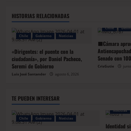
HISTORIAS RELACIONADAS
Chile
Delin
Chile
Gobierno
Noticias
🟦Cámara apru
Antiencapuchado
«Dirigentes: el puente con la
Senado con 100
ciudadanía», por Daniel Pacheco,
Seremi de Gobierno
CrisGutie
junio
Luis José Santander
agosto 6, 2026
TE PUEDEN INTERESAR
Noticias
Chile
Gobierno
Noticias
Identidad s