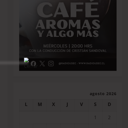
agosto 2026
L
M
X
J
V
S
D
1
2