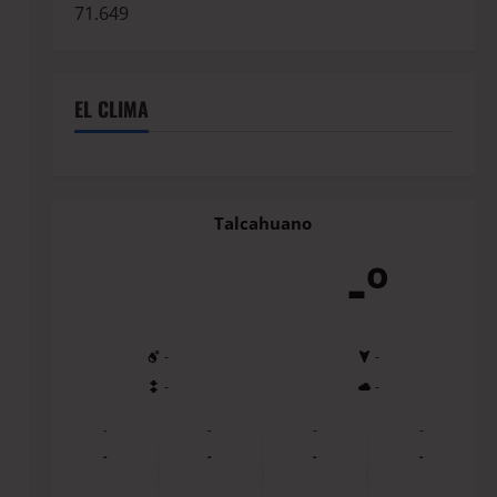
71.649
EL CLIMA
Talcahuano
-º
-
-
-
-
-
-
-
-
-
-
-
-