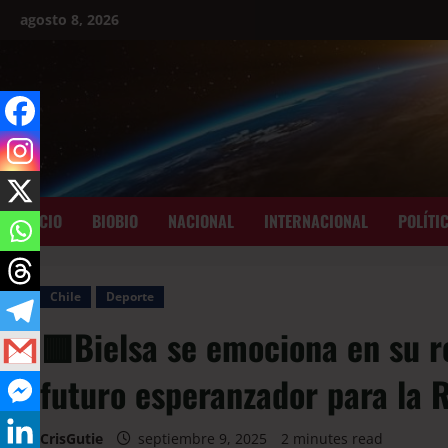
agosto 8, 2026
INICIO
BIOBIO
NACIONAL
INTERNACIONAL
POLÍTI
Chile
Deporte
🟥Bielsa se emociona en su r
futuro esperanzador para la 
CrisGutie
septiembre 9, 2025
2 minutes read