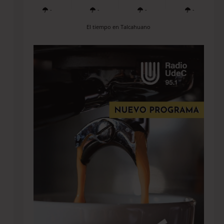
-
-
-
-
El tiempo en Talcahuano