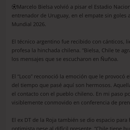
⚽️Marcelo Bielsa volvió a pisar el Estadio Naci
entrenador de Uruguay, en el empate sin goles ant
Mundial 2026.
El técnico argentino fue recibido con cánticos, l
profesa la hinchada chilena. “Bielsa, Chile te ag
los mensajes que se escucharon en Ñuñoa.
El “Loco” reconoció la emoción que le provocó e
del tiempo que pasé aquí son hermosos. Aquella 
el contacto con el pueblo chileno. En mi paso po
visiblemente conmovido en conferencia de pren
El ex DT de la Roja también se dio espacio para 
optimista pese al difícil presente. “Chile tiene