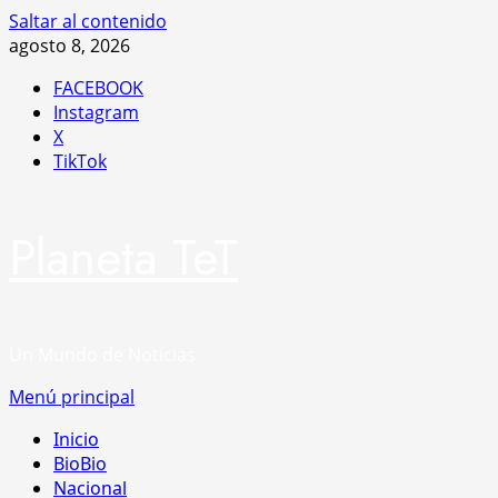
Saltar al contenido
agosto 8, 2026
FACEBOOK
Instagram
X
TikTok
Planeta TeT
Un Mundo de Noticias
Menú principal
Inicio
BioBio
Nacional