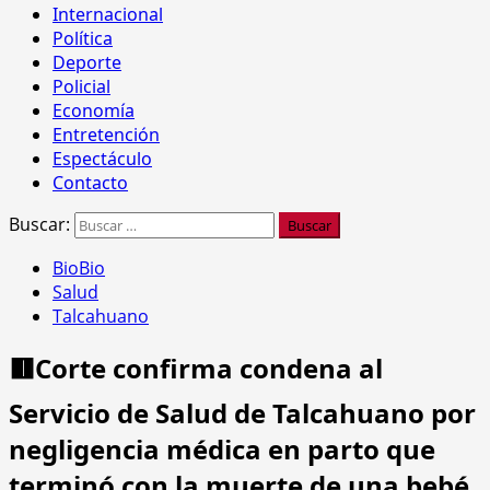
Internacional
Política
Deporte
Policial
Economía
Entretención
Espectáculo
Contacto
Buscar:
BioBio
Salud
Talcahuano
🟥Corte confirma condena al
Servicio de Salud de Talcahuano por
negligencia médica en parto que
terminó con la muerte de una bebé