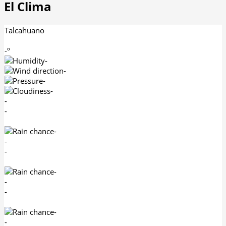
El Clima
Talcahuano
-º
-
-
-
-
-
-
-
-
-
-
-
-
-
-