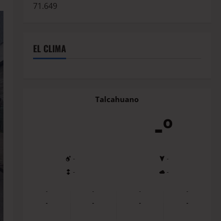
71.649
EL CLIMA
Talcahuano
-º
-
-
-
-
-
-
-
-
-
-
-
-