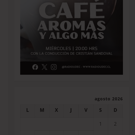
agosto 2026
L
M
X
J
V
S
D
1
2