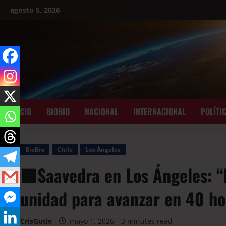
agosto 5, 2026
INICIO
BIOBIO
NACIONAL
INTERNACIONAL
POLÍTI
BioBio
Chile
Los Ángeles
🟦Saavedra en Los Ángeles: “E
unidad para avanzar en 40 hor
CrisGutie
mayo 1, 2026
3 minutes read