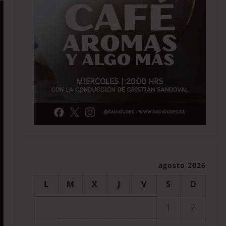
agosto 2026
L
M
X
J
V
S
D
1
2