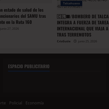
Talcahuano
an estado de salud de los
uncionarios del SAMU tras
🇨🇱🟦/BOMBERO DE TALCA
ente en la Ruta 160
INTEGRA A FUERZA DE TAREA
INTERNACIONAL QUE VIAJA A
junio 27, 2026
TRAS TERREMOTOS
CrisGutie
junio 25, 2026
ESPACIO PUBLICITARIO
rte
Policial
Economía