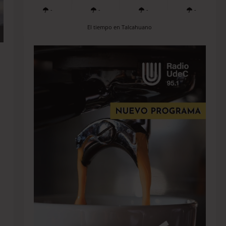
-
-
-
-
El tiempo en Talcahuano