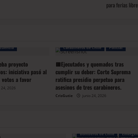
para ferias libr
Arauco
BioBio
cuencia
Carabineros de Chile
Policial
eba proyecto
🟥Ejecutados y quemados tras
s: iniciativa pasó al
cumplir su deber: Corte Suprema
 votos a favor
ratifica presidio perpetuo para
asesinos de tres carabineros.
 24, 2026
CrisGutie
junio 24, 2026
Bomberos de Chile
Emergen