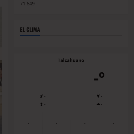
71.649
EL CLIMA
Talcahuano
-º
-
-
-
-
-
-
-
-
-
-
-
-