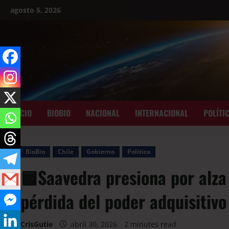
agosto 5, 2026
INICIO
BIOBIO
NACIONAL
INTERNACIONAL
POLÍTI
BioBio
Chile
Gobierno
Política
🟦Saavedra presiona por alza
pérdida del poder adquisitivo
CrisGutie
abril 30, 2026
2 minutes read