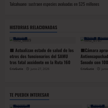
Talcahuano: sustraen especies avaluadas en $25 millones
HISTORIAS RELACIONADAS
BioBio
Chile
Delin
🟥 Actualizan estado de salud de los
🟦Cámara apru
otros dos funcionarios del SAMU
Antiencapuchado
tras fatal accidente en la Ruta 160
Senado con 100
CrisGutie
junio 27, 2026
CrisGutie
junio
TE PUEDEN INTERESAR
Noticias
BioBio