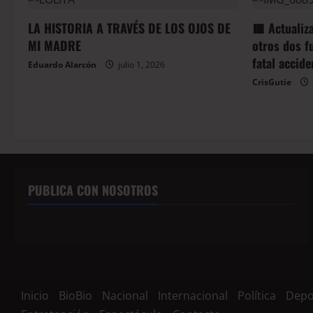
LA HISTORIA A TRAVÉS DE LOS OJOS DE
🟥 Actualiz
MI MADRE
otros dos f
fatal accid
Eduardo Alarcón
julio 1, 2026
CrisGutie
PUBLICA CON NOSOTROS
Inicio
BioBio
Nacional
Internacional
Política
Depo