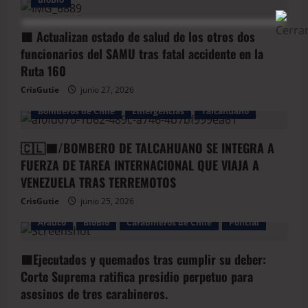
🟥 Actualizan estado de salud de los otros dos
funcionarios del SAMU tras fatal accidente en la
Ruta 160
CrisGutie
junio 27, 2026
Bomberos de Chile
Emergencias
Talcahuano
🇨🇱🟦/BOMBERO DE TALCAHUANO SE INTEGRA A
FUERZA DE TAREA INTERNACIONAL QUE VIAJA A
VENEZUELA TRAS TERREMOTOS
CrisGutie
junio 25, 2026
Arauco
BioBio
Carabineros de Chile
Policial
🟥Ejecutados y quemados tras cumplir su deber:
Corte Suprema ratifica presidio perpetuo para
asesinos de tres carabineros.