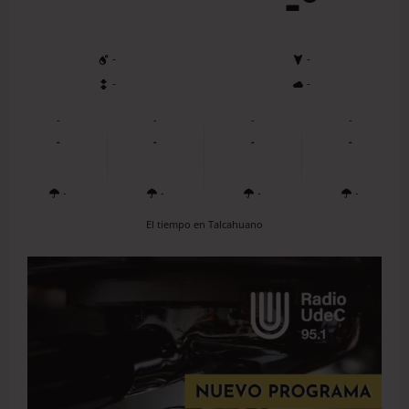
-º
-
-
-
-
-
-
-
-
-
-
-
-
-
-
-
-
El tiempo en Talcahuano