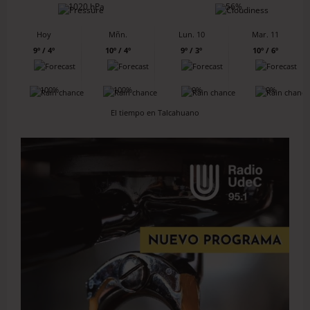
1020 hPa
56%
Hoy
Mñn.
Lun. 10
Mar. 11
9º / 4º
10º / 4º
9º / 3º
10º / 6º
100%
100%
0%
0%
El tiempo en Talcahuano