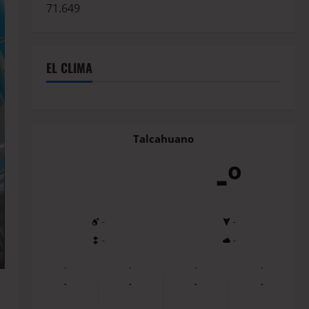
71.649
EL CLIMA
Talcahuano
-º
-
-
-
-
-
-
-
-
-
-
-
-