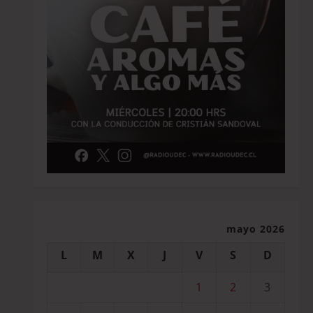
mayo 2026
L
M
X
J
V
S
D
1
2
3