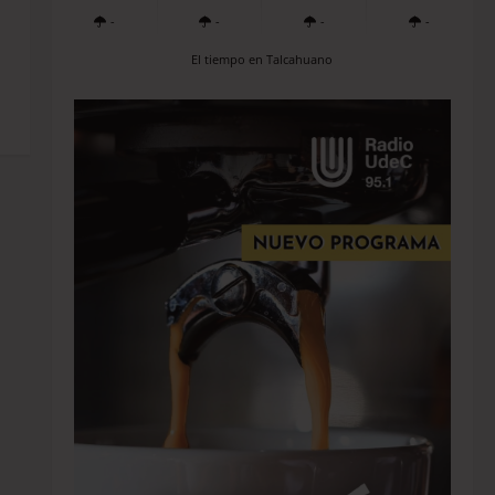
-
-
-
-
El tiempo en Talcahuano