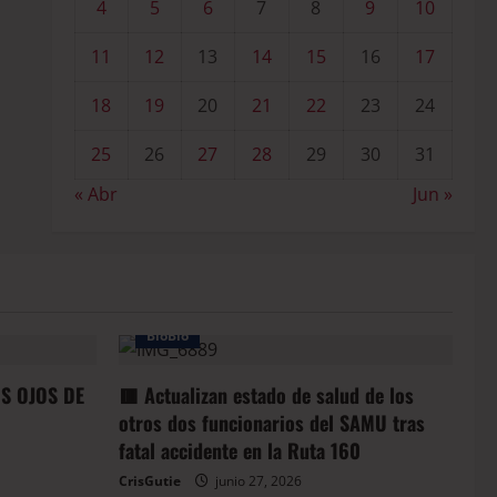
4
5
6
7
8
9
10
11
12
13
14
15
16
17
18
19
20
21
22
23
24
25
26
27
28
29
30
31
« Abr
Jun »
BioBio
OS OJOS DE
🟥 Actualizan estado de salud de los
otros dos funcionarios del SAMU tras
fatal accidente en la Ruta 160
CrisGutie
junio 27, 2026