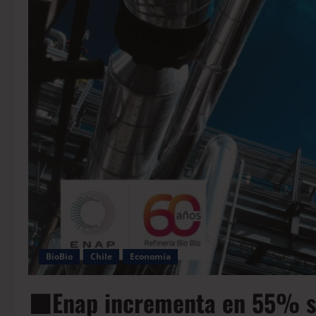
BioBio
Chile
Economía
🟩Enap incrementa en 55% su