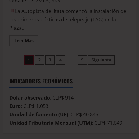
CrisGutie
abril 29, 2026
La Autopista del Itata comenzó la instalación de
los primeros pórticos de telepeaje (TAG) en la
Plaza...
Leer Más
1
2
3
4
…
9
Siguiente
INDICADORES ECONÓMICOS
Dólar observado
: CLP$ 914
Euro
: CLP$ 1.053
Unidad de fomento (UF)
: CLP$ 40.845
Unidad Tributaria Mensual (UTM)
: CLP$ 71.649