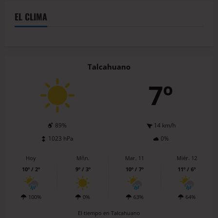
EL CLIMA
Talcahuano
7º
89%
14 km/h
1023 hPa
0%
Hoy
Mñn.
Mar. 11
Miér. 12
10º / 2º
9º / 3º
10º / 7º
11º / 6º
100%
0%
63%
64%
El tiempo en Talcahuano