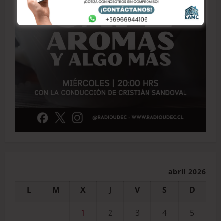
abril 2026
L
M
X
J
V
S
D
1
2
3
4
5