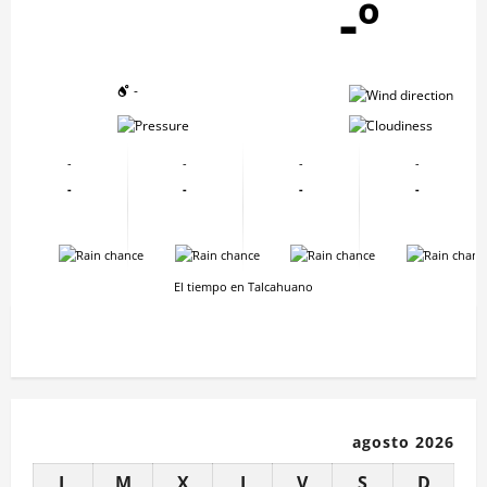
-º
-
-
-
-
-
-
-
-
-
-
-
-
-
-
-
-
El tiempo en Talcahuano
agosto 2026
L
M
X
J
V
S
D