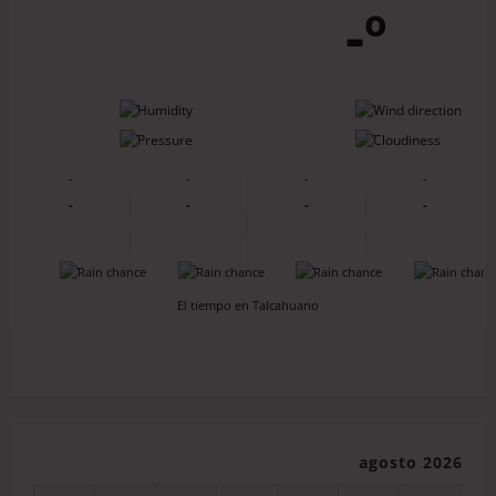
-º
-
-
-
-
-
-
-
-
-
-
-
-
-
-
-
-
El tiempo en Talcahuano
agosto 2026