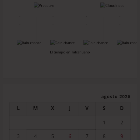
-
-
-
-
-
-
-
-
-
-
-
-
-
-
El tiempo en Talcahuano
agosto 2026
L
M
X
J
V
S
D
1
2
3
4
5
6
7
8
9