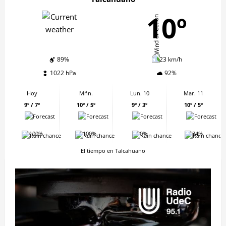
10º
89%
23 km/h
1022 hPa
92%
Hoy
Mñn.
Lun. 10
Mar. 11
9º / 7º
10º / 5º
9º / 3º
10º / 5º
100%
100%
0%
34%
El tiempo en Talcahuano