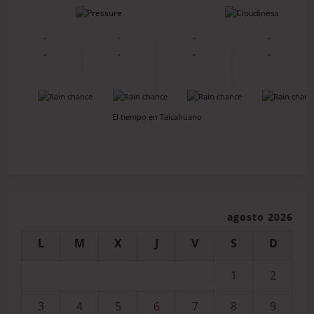
-
-
-
-
-
-
-
-
-
-
-
-
-
-
El tiempo en Talcahuano
agosto 2026
L
M
X
J
V
S
D
1
2
3
4
5
6
7
8
9