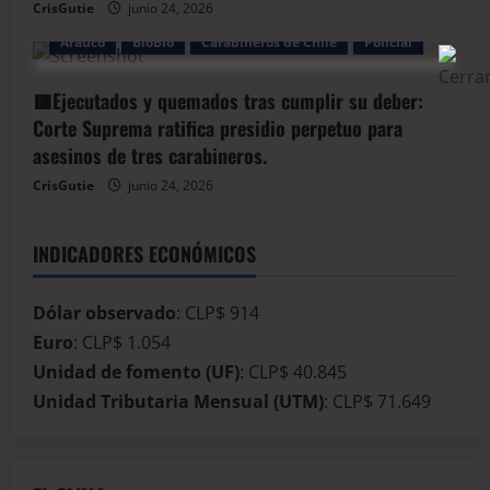
CrisGutie
junio 24, 2026
Arauco
BioBio
Carabineros de Chile
Policial
🟥Ejecutados y quemados tras cumplir su deber:
Corte Suprema ratifica presidio perpetuo para
asesinos de tres carabineros.
CrisGutie
junio 24, 2026
INDICADORES ECONÓMICOS
Dólar observado
: CLP$ 914
Euro
: CLP$ 1.054
Unidad de fomento (UF)
: CLP$ 40.845
Unidad Tributaria Mensual (UTM)
: CLP$ 71.649