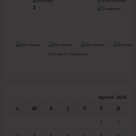
-
-
-
-
-
-
-
-
-
-
-
-
-
-
El tiempo en Talcahuano
agosto 2026
L
M
X
J
V
S
D
1
2
3
4
5
6
7
8
9