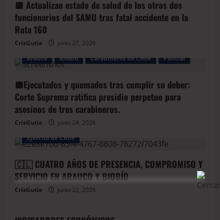
🟥 Actualizan estado de salud de los otros dos
funcionarios del SAMU tras fatal accidente en la
Ruta 160
CrisGutie
junio 27, 2026
Arauco
BioBio
Carabineros de Chile
Policial
🟥Ejecutados y quemados tras cumplir su deber:
Corte Suprema ratifica presidio perpetuo para
asesinos de tres carabineros.
CrisGutie
junio 24, 2026
Arauco
Armada de Chile
BioBio
Ejercito de Chile
🇨🇱 CUATRO AÑOS DE PRESENCIA, COMPROMISO Y
SERVICIO EN ARAUCO Y BIOBÍO
CrisGutie
junio 22, 2026