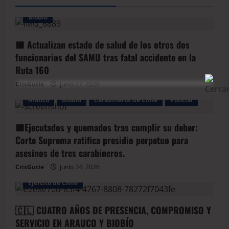
BioBio
🟥 Actualizan estado de salud de los otros dos
funcionarios del SAMU tras fatal accidente en la
Ruta 160
CrisGutie
junio 27, 2026
Arauco
BioBio
Carabineros de Chile
Policial
🟥Ejecutados y quemados tras cumplir su deber:
Corte Suprema ratifica presidio perpetuo para
asesinos de tres carabineros.
CrisGutie
junio 24, 2026
Arauco
Armada de Chile
BioBio
Ejercito de Chile
🇨🇱 CUATRO AÑOS DE PRESENCIA, COMPROMISO Y
SERVICIO EN ARAUCO Y BIOBÍO