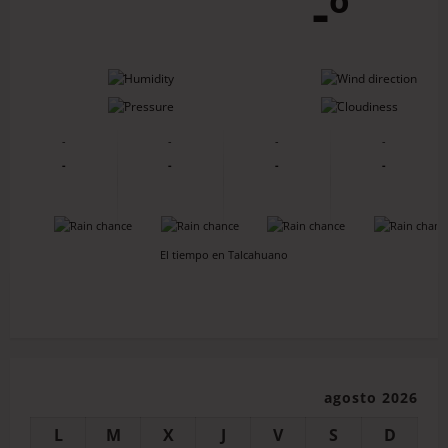
-º
-
-
-
-
-
-
-
-
-
-
-
-
-
-
-
-
El tiempo en Talcahuano
agosto 2026
L
M
X
J
V
S
D