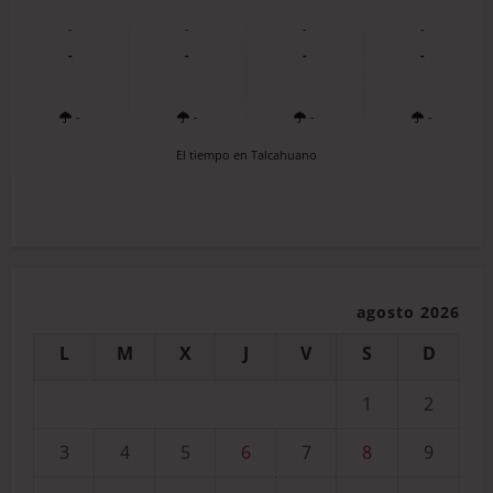
-
-
-
-
-
-
-
-
-
-
-
-
El tiempo en Talcahuano
agosto 2026
L
M
X
J
V
S
D
1
2
3
4
5
6
7
8
9