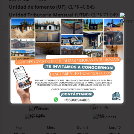
Unidad de fomento (UF)
: CLP$ 40.845
Unidad Tributaria Mensual (UTM)
: CLP$ 71.649
EL CLIMA
Talcahuano
7º
99%
21 km/h
1018 hPa
88%
Hoy
Mñn.
Dom. 9
Lun. 10