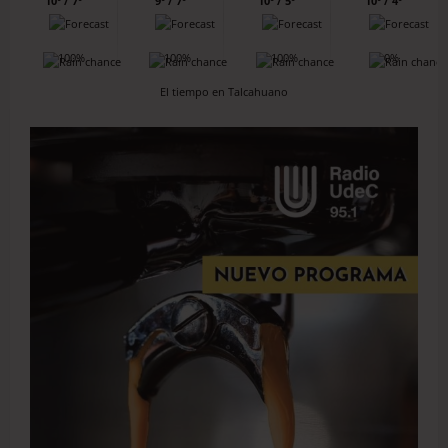
10º / 7º
9º / 7º
10º / 5º
10º / 4º
100%
100%
100%
0%
El tiempo en Talcahuano