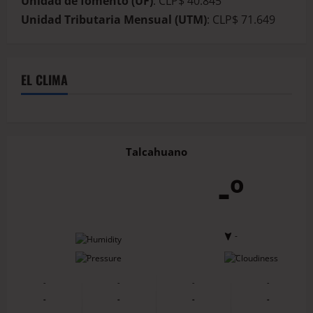
Unidad de fomento (UF)
: CLP$ 40.845
Unidad Tributaria Mensual (UTM)
: CLP$ 71.649
EL CLIMA
Talcahuano
-º
-
-
-
-
-
-
-
-
-
-
-
-