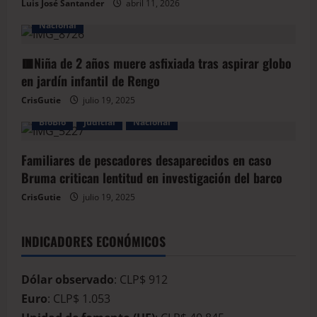
Luis José Santander
abril 11, 2026
Nacional
🟥Niña de 2 años muere asfixiada tras aspirar globo
en jardín infantil de Rengo
CrisGutie
julio 19, 2025
BioBio
Judicial
Nacional
Familiares de pescadores desaparecidos en caso
Bruma critican lentitud en investigación del barco
CrisGutie
julio 19, 2025
INDICADORES ECONÓMICOS
Dólar observado
: CLP$ 912
Euro
: CLP$ 1.053