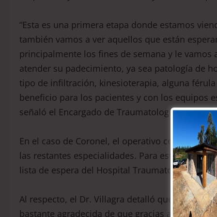
“Esta es una primera etapa donde estamos viend
también vamos a ver aquellos que están espera
principalmente los fines de semana y le vamos a
atender su padecimiento, ya sea patología de 
tipo de infiltración, kinesioterapia, alguna férul
beneficio para los pacientes y con los equipos 
señaló el Encargado de Traumatología del HSJC, D
En el caso de Coronel, el operativo comenzó co
las restantes especialidades. Para esto se abarc
lista de espera del Hospital Traumatológico de 
Al respecto, el Dr. Villagra detalló que “es un
bastante agradecida de que gracias a esta estrat