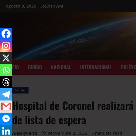
agosto 8, 2026
5:43:20 AM
INICIO
BIOBIO
NACIONAL
INTERNACIONAL
POLÍTI
Salud
Hospital de Coronel realizará
de lista de espera
AncalyParra
septiembre 8, 2025
3 minutes read