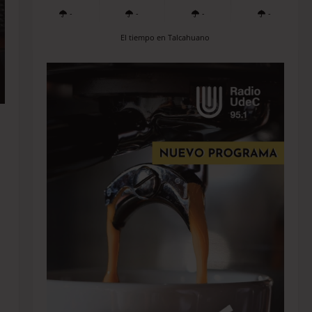
-
-
-
-
El tiempo en Talcahuano