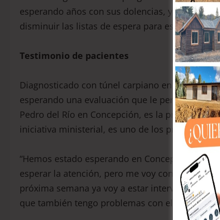
esperando años con sus dolencias, y es algo m
disminuir las listas de espera para estos pacie
Testimonio de pacientes
Diagnosticado con túnel carpiano en su mano der
esperando una evaluación que le permita autoriz
Pedro del Río en Concepción, es la primera vez qu
iniciativa ministerial, es uno de los primeros 8 
“Hemos estado esperando en Concepción, que e
esperar la atención, pero me voy con un buen re
próxima semana ya voy a estar intervenido de 
que también tengo problemas con el túnel carpia