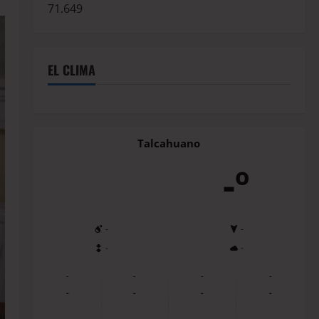
71.649
EL CLIMA
Talcahuano
-º
-
-
-
-
-
-
-
-
-
-
-
-