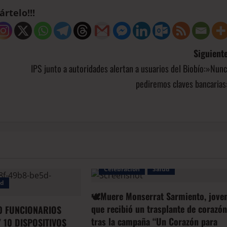
rtelo!!!
Siguiente
IPS junto a autoridades alertan a usuarios del Biobío:»Nun
pediremos claves bancarias
Celebración
Salud
ud
🕊️Muere Monserrat Sarmiento, jove
que recibió un trasplante de corazó
0 FUNCIONARIOS
tras la campaña “Un Corazón para
 10 DISPOSITIVOS