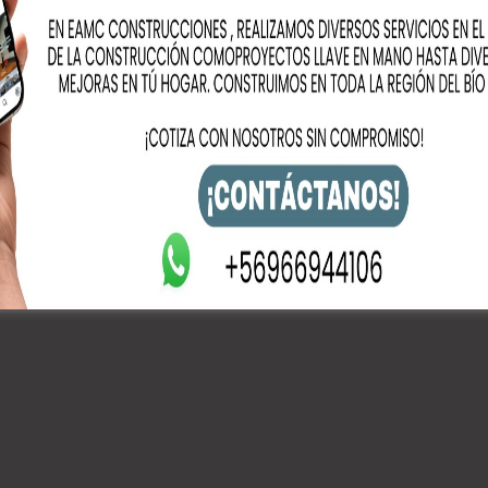
sta detalló que “la atención fue excelente, una
 dio de los pros y los contras de la operación fue
e muchos pacientes y patologías pueda atenderse fuera
ofesional”.