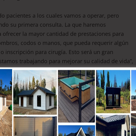
o pacientes a los cuales vamos a operar, pero
ndo su primera consulta. La que haremos
 ofrecer la mayor cantidad de prestaciones para
hombros, codos o manos, que pueda requerir algún
a o inscripción para cirugía. Esto será un gran
estamos trabajando para mejorar su calidad de vida”,
r. Joaquín Villagra Jara.
n atenciones de Traumatología y se irá ampliando a
arán requerimientos locales y se ayudará a aliviar la
Concepción y el Guillermo Grant Benavente.
 proceso que estamos comenzando; la gente se ve
egia podamos resolver la patología por la cual lleva