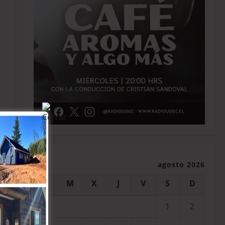
agosto 2026
L
M
X
J
V
S
D
1
2