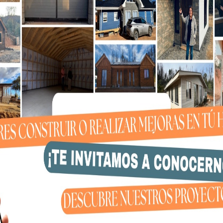
uy bueno para toda la población que podamos
ntes. Podrán acceder a su cirugía más temprana”.
echa, José Villa Fierro (68) lleva un año y 8 meses
ar su intervención quirúrgica. Oriundo del sector
e visita el hospital de Coronel y, gracias a la nueva
pacientes que fueron vistos por un especialista.
s mucho tiempo, casi dos años, y aquí hubo que
sultado, satisfecho con la esperanza de que la
una mano y en un par de meses de la segunda mano,
no”, manifestó José Villa.