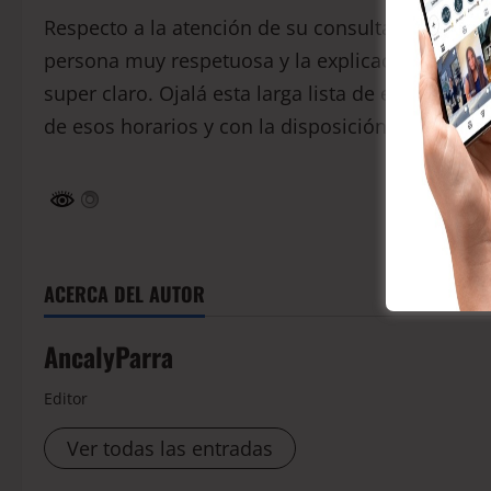
Respecto a la atención de su consulta, el penqui
persona muy respetuosa y la explicación que nos
super claro. Ojalá esta larga lista de espera d
de esos horarios y con la disposición de cada pr
ACERCA DEL AUTOR
AncalyParra
Editor
Ver todas las entradas