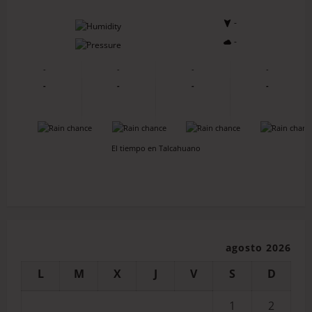
-
-
-
-
-
-
-
-
-
-
-
-
-
-
-
-
El tiempo en Talcahuano
agosto 2026
L
M
X
J
V
S
D
1
2