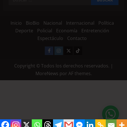
Inicio
BioBio
Nacional
Internacional
Política
Deporte
Policial
Economía
Entretención
Espectáculo
Contacto
Copyright © Todos los derechos reservados.
|
MoreNews
por AF themes.