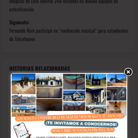
Hospital de Lota invirtió 248 millones en nuevos equipos de
esterilización
Siguiente:
Fernando Raín participó en “mediación musical” para estudiantes
de Talcahuano
HISTORIAS RELACIONADAS