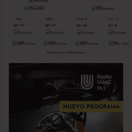
1017 hPa
59%
Hoy
Mñn.
Dom. 9
Lun. 10
10º / 7º
10º / 7º
10º / 4º
9º / 3º
100%
100%
100%
0%
El tiempo en Talcahuano