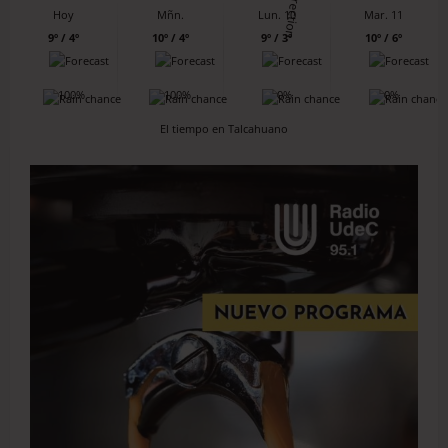
Hoy
Mñn.
Lun. 10
Mar. 11
9º / 4º
10º / 4º
9º / 3º
10º / 6º
100%
100%
0%
0%
El tiempo en Talcahuano