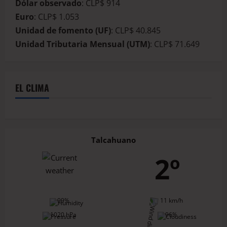
Dólar observado
: CLP$ 914
Euro
: CLP$ 1.053
Unidad de fomento (UF)
: CLP$ 40.845
Unidad Tributaria Mensual (UTM)
: CLP$ 71.649
EL CLIMA
Talcahuano
2º
99%
11 km/h
1020 hPa
96%