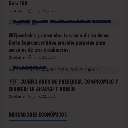
Ruta 160
CrisGutie
junio 27, 2026
Arauco
BioBio
Carabineros de Chile
Policial
🟥Ejecutados y quemados tras cumplir su deber:
Corte Suprema ratifica presidio perpetuo para
asesinos de tres carabineros.
CrisGutie
junio 24, 2026
Arauco
Armada de Chile
BioBio
Ejercito de Chile
🇨🇱 CUATRO AÑOS DE PRESENCIA, COMPROMISO Y
SERVICIO EN ARAUCO Y BIOBÍO
CrisGutie
junio 22, 2026
INDICADORES ECONÓMICOS