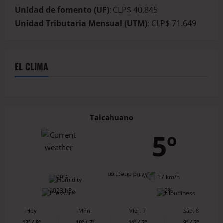
Unidad de fomento (UF)
: CLP$ 40.845
Unidad Tributaria Mensual (UTM)
: CLP$ 71.649
EL CLIMA
Talcahuano
5º
99%
17 km/h
1023 hPa
2%
Hoy
Mñn.
Vier. 7
Sáb. 8
12º / 8º
10º / 7º
11º / 7º
9º / 7º