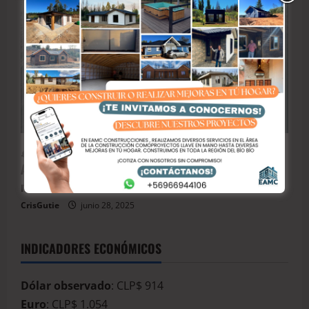
Armada de Chile
BioBio
Naturaleza
🐋 Avistamiento de Ballenas en el Golfo de Arauco:
Autoridades llaman a proteger a estos gigantes del
mar
CrisGutie
junio 28, 2025
INDICADORES ECONÓMICOS
Dólar observado
: CLP$ 914
Euro
: CLP$ 1.054