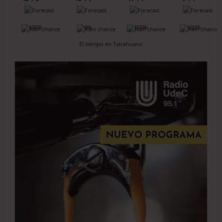
100%
0%
100%
100%
El tiempo en Talcahuano