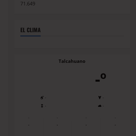
71.649
EL CLIMA
Talcahuano
-º
-
-
-
-
-
-
-
-
-
-
-
-