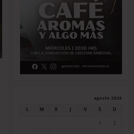
agosto 2026
L
M
X
J
V
S
D
1
2