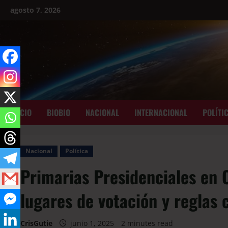
agosto 7, 2026
INICIO
BIOBIO
NACIONAL
INTERNACIONAL
POLÍTI
Nacional
Política
Primarias Presidenciales en C
lugares de votación y reglas 
CrisGutie
junio 1, 2025
2 minutes read