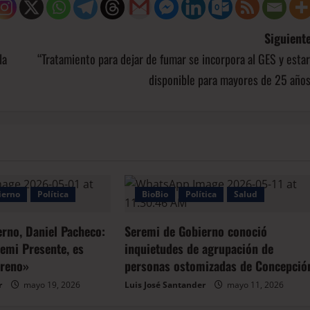
Siguiente
la
“Tratamiento para dejar de fumar se incorpora al GES y esta
disponible para mayores de 25 años
ierno
Política
BioBio
Política
Salud
erno, Daniel Pacheco:
Seremi de Gobierno conoció
emi Presente, es
inquietudes de agrupación de
rreno»
personas ostomizadas de Concepció
r
mayo 19, 2026
Luis José Santander
mayo 11, 2026