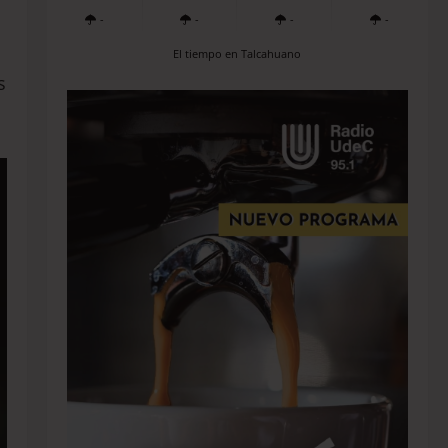
-
-
-
-
El tiempo en Talcahuano
s