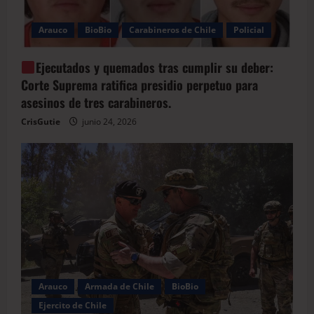
Arauco
BioBio
Carabineros de Chile
Policial
Ejecutados y quemados tras cumplir su deber:
Corte Suprema ratifica presidio perpetuo para
asesinos de tres carabineros.
CrisGutie
junio 24, 2026
Arauco
Armada de Chile
BioBio
Ejercito de Chile