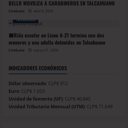
BELLO MOVILIZA A CARABINEROS EN TALCAHUANO
CrisGutie
abril 9, 2026
BioBio
Educación
Policial
Seguridad
Talcahuano
🟥Riña escolar en Liceo A-21 termina con dos
menores y una adulta detenidas en Talcahuano
CrisGutie
marzo 31, 2026
INDICADORES ECONÓMICOS
Dólar observado
: CLP$ 912
Euro
: CLP$ 1.053
Unidad de fomento (UF)
: CLP$ 40.845
Unidad Tributaria Mensual (UTM)
: CLP$ 71.649