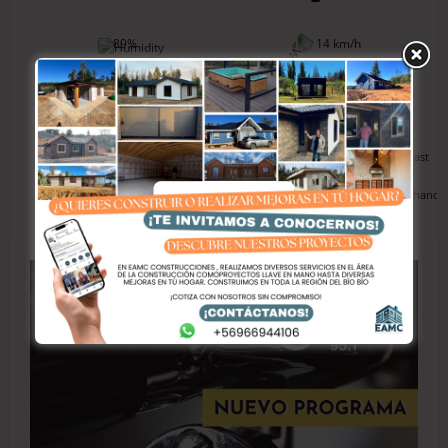
89%
14 km/h
1023 hPa
0%
Hoy
Mñn.
Mar. 11
Miér. 12
10º / 2º
9º / 3º
10º / 7º
11º / 6º
100%
0%
63%
64%
El tiempo en Talcahuano