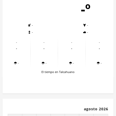
-º
-
-
-
-
-
-
-
-
-
-
-
-
-
-
-
-
El tiempo en Talcahuano
agosto 2026