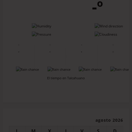
-º
-
-
-
-
-
-
-
-
-
-
-
-
-
-
-
-
El tiempo en Talcahuano
agosto 2026
L
M
X
J
V
S
D