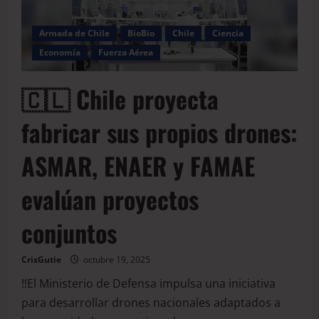
Armada de Chile
BioBio
Chile
Ciencia
Economía
Fuerza Aérea
🇨🇱 Chile proyecta
fabricar sus propios drones:
ASMAR, ENAER y FAMAE
evalúan proyectos
conjuntos
CrisGutie
octubre 19, 2025
‼️El Ministerio de Defensa impulsa una iniciativa
para desarrollar drones nacionales adaptados a