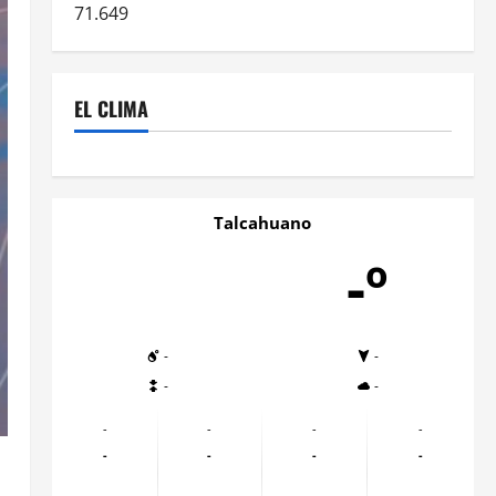
71.649
EL CLIMA
Talcahuano
-º
-
-
-
-
-
-
-
-
-
-
-
-