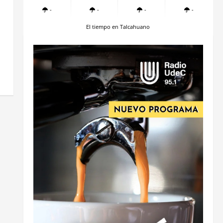
-
-
-
-
El tiempo en Talcahuano