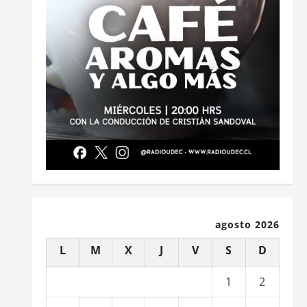
agosto 2026
L
M
X
J
V
S
D
1
2