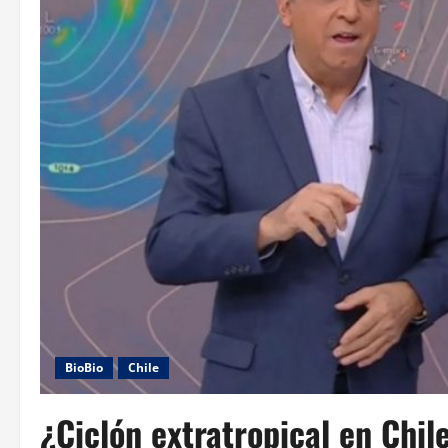
BioBio
Chile
¿Ciclón extratropical en Chile