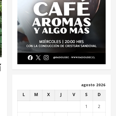
í
agosto 2026
L
M
X
J
V
S
D
1
2