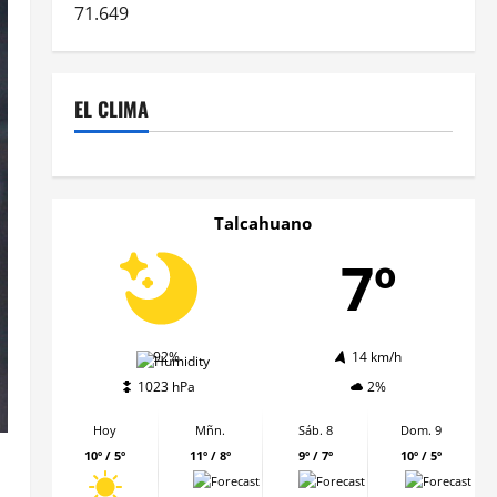
71.649
EL CLIMA
Talcahuano
7º
92%
14 km/h
1023 hPa
2%
Hoy
Mñn.
Sáb. 8
Dom. 9
10º / 5º
11º / 8º
9º / 7º
10º / 5º