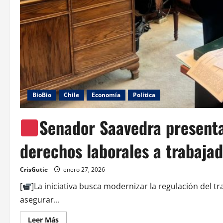
BioBio
Chile
Economía
Política
Senador Saavedra presenta
derechos laborales a trabajad
CrisGutie
enero 27, 2026
[
]La iniciativa busca modernizar la regulación del tr
asegurar...
Leer Más