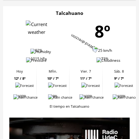
Talcahuano
8º
92%
25 km/h
1015 hPa
73%
Hoy
Mñn.
Vier. 7
Sáb. 8
12º / 8º
10º / 7º
11º / 7º
9º / 7º
100%
0%
100%
100%
El tiempo en Talcahuano