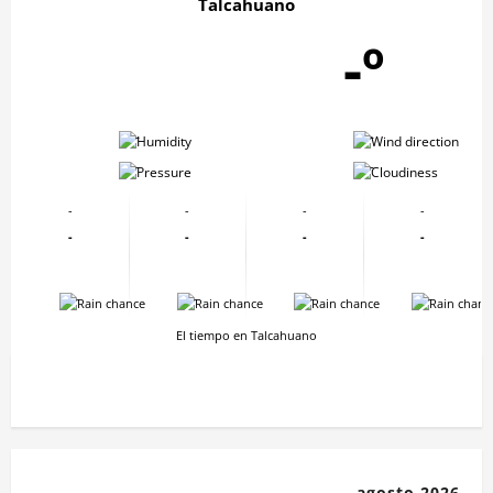
Talcahuano
-º
-
-
-
-
-
-
-
-
-
-
-
-
-
-
-
-
El tiempo en Talcahuano
agosto 2026