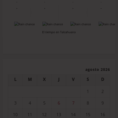
-
-
-
-
-
-
-
-
-
-
-
-
El tiempo en Talcahuano
agosto 2026
L
M
X
J
V
S
D
1
2
3
4
5
6
7
8
9
10
11
12
13
14
15
16