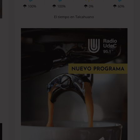
100%
100%
0%
60%
El tiempo en Talcahuano