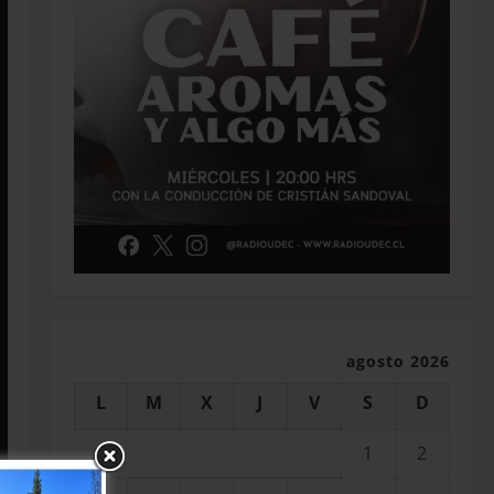
agosto 2026
L
M
X
J
V
S
D
1
2