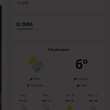
71.649
EL CLIMA
Talcahuano
6º
99%
17 km/h
1017 hPa
79%
Hoy
Mñn.
Lun. 10
Mar. 11
9º / 6º
10º / 4º
9º / 3º
10º / 6º