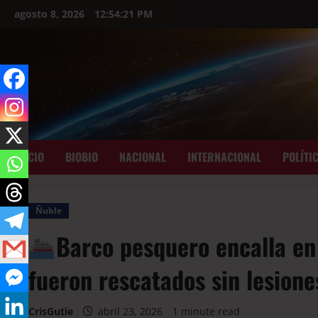
agosto 8, 2026
12:54:23 PM
INICIO
BIOBIO
NACIONAL
INTERNACIONAL
POLÍTI
Ñuble
Barco pesquero encalla en
fueron rescatados sin lesione
CrisGutie
abril 23, 2026
1 minute read