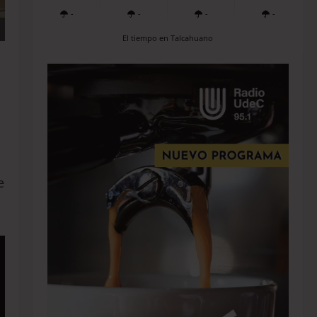
-
-
-
-
El tiempo en Talcahuano
e