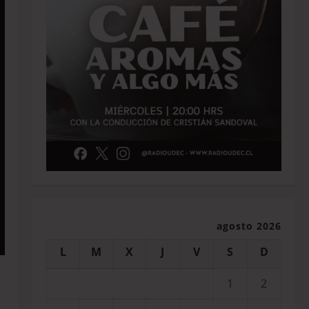
agosto 2026
L
M
X
J
V
S
D
1
2