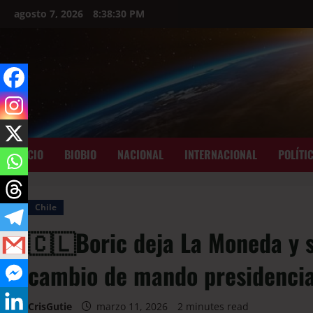
agosto 7, 2026
8:38:31 PM
INICIO
BIOBIO
NACIONAL
INTERNACIONAL
POLÍTI
Chile
🇨🇱Boric deja La Moneda y s
cambio de mando presidencia
CrisGutie
marzo 11, 2026
2 minutes read