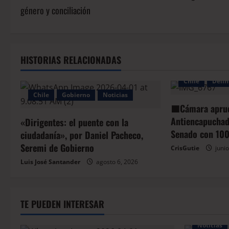
género y conciliación
HISTORIAS RELACIONADAS
Chile
Delin
Chile
Gobierno
Noticias
🟦Cámara apru
Antiencapuchado
«Dirigentes: el puente con la
Senado con 100
ciudadanía», por Daniel Pacheco,
Seremi de Gobierno
CrisGutie
junio
Luis José Santander
agosto 6, 2026
TE PUEDEN INTERESAR
Noticias