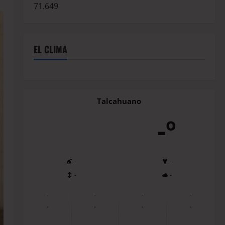
71.649
EL CLIMA
Talcahuano
-º
-
-
-
-
-
-
-
-
-
-
-
-