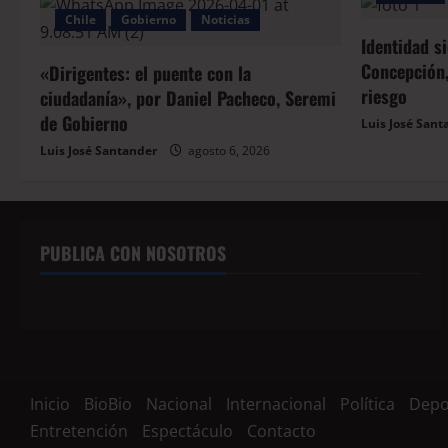
Chile
Gobierno
Noticias
Identidad s
Concepción,
«Dirigentes: el puente con la
riesgo
ciudadanía», por Daniel Pacheco, Seremi
de Gobierno
Luis José Sant
Luis José Santander
agosto 6, 2026
PUBLICA CON NOSOTROS
Inicio
BioBio
Nacional
Internacional
Política
Depo
Entretención
Espectáculo
Contacto