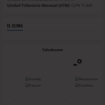
Unidad Tributaria Mensual (UTM)
: CLP$ 71.649
EL CLIMA
Talcahuano
-º
-
-
-
-
-
-
-
-
-
-
-
-