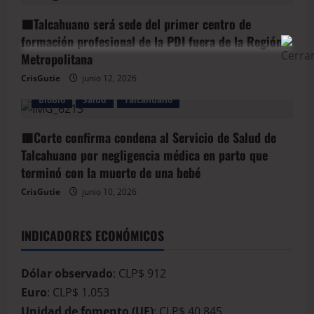
🟦Talcahuano será sede del primer centro de
formación profesional de la PDI fuera de la Región
Metropolitana
CrisGutie
junio 12, 2026
BioBio
Salud
Talcahuano
🟥Corte confirma condena al Servicio de Salud de
Talcahuano por negligencia médica en parto que
terminó con la muerte de una bebé
CrisGutie
junio 10, 2026
INDICADORES ECONÓMICOS
Dólar observado
: CLP$ 912
Euro
: CLP$ 1.053
Unidad de fomento (UF)
: CLP$ 40.845