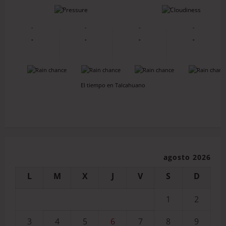
-
-
-
-
-
-
-
-
-
-
-
-
-
-
El tiempo en Talcahuano
agosto 2026
L
M
X
J
V
S
D
1
2
3
4
5
6
7
8
9