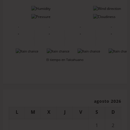
-
-
-
-
-
-
-
-
-
-
-
-
-
-
-
-
El tiempo en Talcahuano
agosto 2026
L
M
X
J
V
S
D
1
2