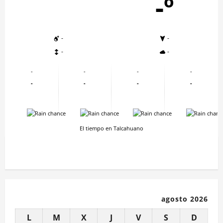
-º
-
-
-
-
-
-
-
-
-
-
-
-
-
-
-
-
El tiempo en Talcahuano
agosto 2026
L
M
X
J
V
S
D