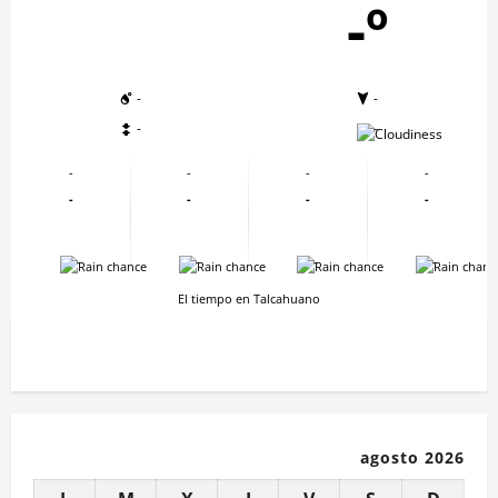
-º
-
-
-
-
-
-
-
-
-
-
-
-
-
-
-
-
El tiempo en Talcahuano
agosto 2026