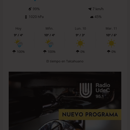
99%
7 km/h
1020 hPa
45%
Hoy
Mñn.
Lun. 10
Mar. 11
9º / 4º
10º / 4º
9º / 3º
10º / 6º
100%
100%
0%
0%
El tiempo en Talcahuano