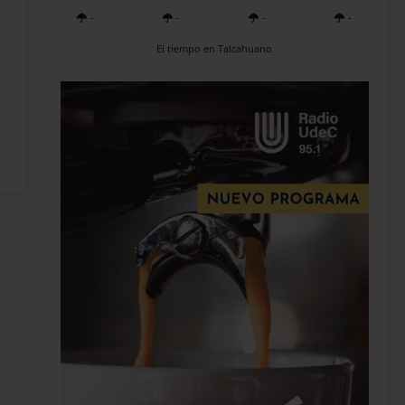
-
-
-
-
El tiempo en Talcahuano