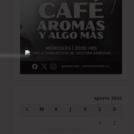
agosto 2026
L
M
X
J
V
S
D
1
2