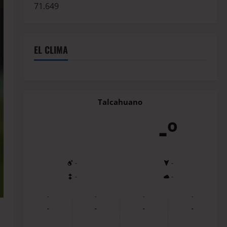
71.649
EL CLIMA
Talcahuano
-º
-
-
-
-
-
-
-
-
-
-
-
-