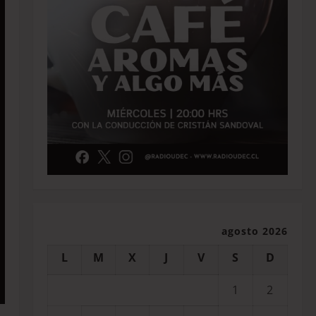
agosto 2026
L
M
X
J
V
S
D
1
2