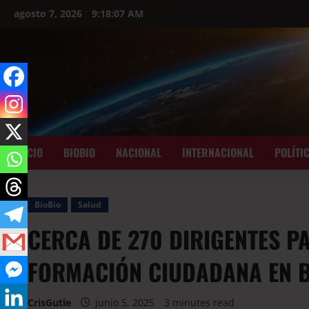
agosto 7, 2026
9:18:08 AM
INICIO
BIOBIO
NACIONAL
INTERNACIONAL
POLÍTI
BioBio
Salud
CERCA DE 270 DIRIGENTES P
FORMACIÓN CIUDADANA EN B
CrisGutie
junio 5, 2025
3 minutes read