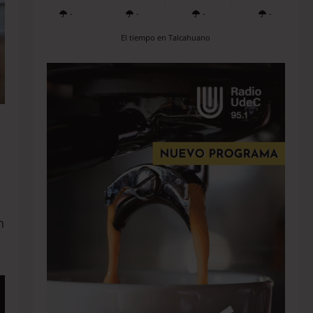
-
-
-
-
El tiempo en Talcahuano
n