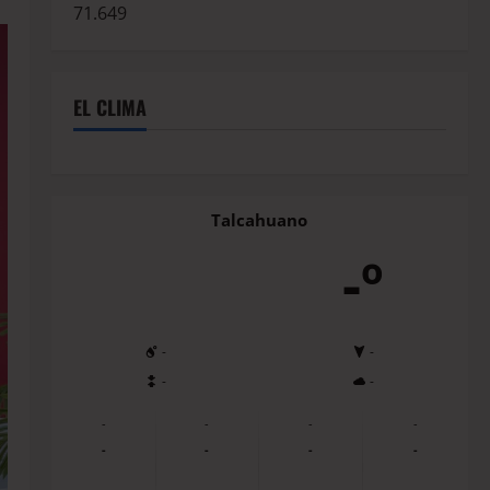
71.649
EL CLIMA
Talcahuano
-º
-
-
-
-
-
-
-
-
-
-
-
-