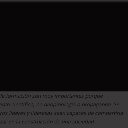
s de formación son muy importantes porque
nto científico,
no de
opinología o
propaganda. S
e
os líderes y lideresas sean capaces de compartirla
ar en la construcción de una sociedad